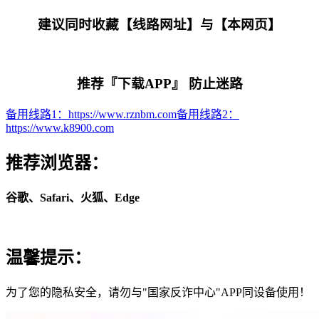
建议同时收藏【线路网址】与【本网页】
推荐『下载APP』 防止迷路
备用线路
1
：
https://www.rznbm.com
备用线路
2
：
https://www.k8900.com
推荐浏览器：
谷歌、Safari、火狐、Edge
温馨提示：
为了您的隐私安全，请勿与"国家反诈中心"APP同设备使用！