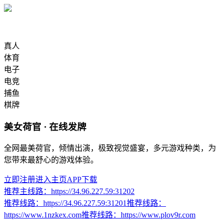
真人
体育
电子
电竞
捕鱼
棋牌
美女荷官 · 在线发牌
全网最美荷官，倾情出演，极致视觉盛宴，多元游戏种类，为
您带来最舒心的游戏体验。
立即注册
进入主页
APP下载
推荐主线路：
https://34.96.227.59:31202
推荐线路：
https://34.96.227.59:31201
推荐线路：
https://www.1nzkex.com
推荐线路：
https://www.plov9r.com