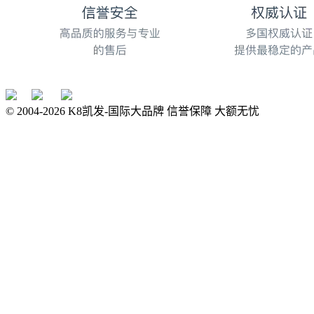
© 2004-
2026
K8凯发-国际大品牌 信誉保障 大额无忧