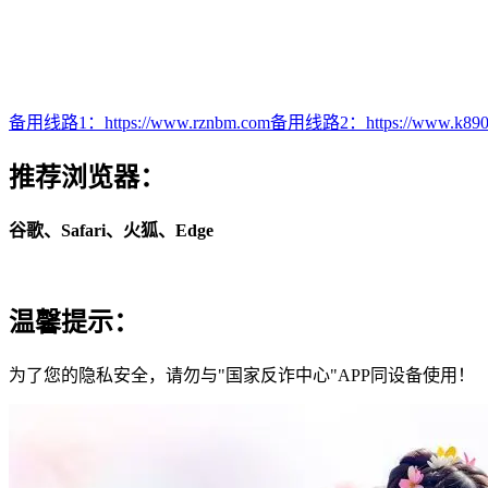
备用线路
1
：
https://www.rznbm.com
备用线路
2
：
https://www.k89
推荐浏览器：
谷歌、Safari、火狐、Edge
温馨提示：
为了您的隐私安全，请勿与"国家反诈中心"APP同设备使用！